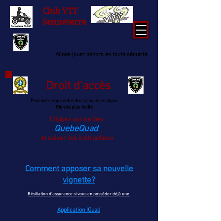
Club
VTT
Senneterre
Allons jouer dehors en toute sécurité
Droit d'accès
Procurez-vous votre droit d'accès en ligne,
Rien de plus facile
Cliquez sur ce lien
QuebeQuad
et suivez les instructions
Comment apposer sa nouvelle
vignette?
Résiliation d'assurance
si vous en posséder
déjà
une.
Application IQuad