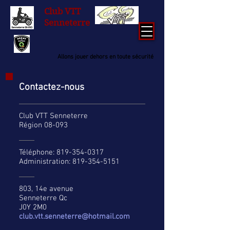
Club
VTT
Senneterre
Allons jouer dehors en toute sécurité
Contactez-nous
Club VTT Senneterre
Région 08-093
Téléphone:
819-354-0317
Administration:
819-354-5151
803, 14e avenue
Senneterre Qc
J0Y 2M0
club.vtt.senneterre@hotmail.com