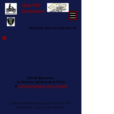
Club
VTT
Senneterre
Allons jouer dehors en toute sécurité
Mot de
Bienvenue
du directeur général de la FQCQ
et
comment apposer
votre
vignette
Copyright CPInformatique © 2026 Club VTT
Senneterre.- Tous droits réservés.