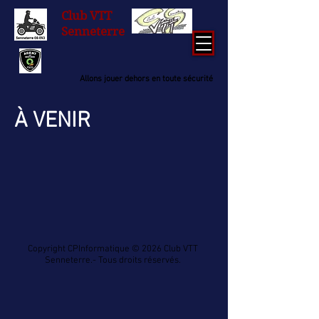
Club
VTT
Senneterre
Allons jouer dehors en toute sécurité
À VENIR
Copyright CPInformatique © 2026 Club VTT
Senneterre.- Tous droits réservés.