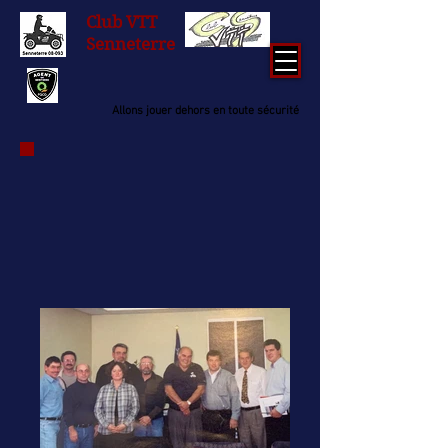
Club
VTT
Senneterre
Allons jouer dehors en toute sécurité